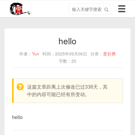
搜
导
索
航
关
切
键
换
字
hello
作者：
Yun
时间：2025年09月06日
分类：
爱折腾
字数：20
warning:
这篇文章距离上次修改已过338天，其
中的内容可能已经有所变动。
hello