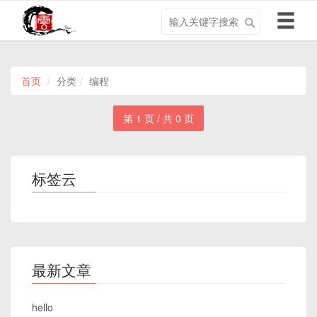
搜
导
索
航
关
切
键
换
字
首页
分类
编程
第 1 页 / 共 0 页
标签云
最新文章
hello